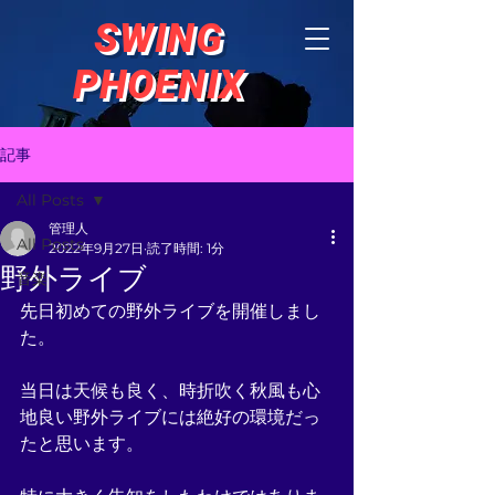
SWING
PHOENIX
記事
All Posts
管理人
All Posts
2022年9月27日
読了時間: 1分
野外ライブ
音楽
先日初めての野外ライブを開催しまし
た。
当日は天候も良く、時折吹く秋風も心
地良い野外ライブには絶好の環境だっ
たと思います。