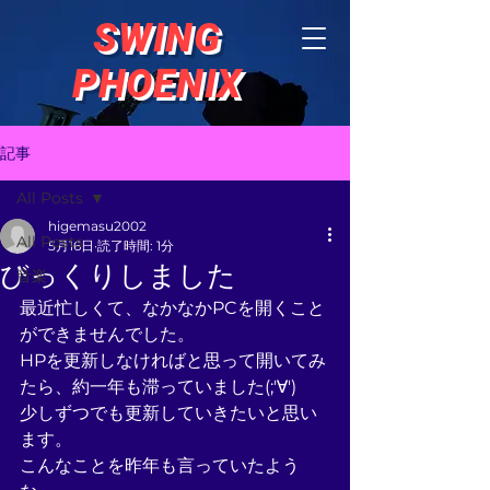
SWING
PHOENIX
記事
All Posts
higemasu2002
All Posts
5月16日
読了時間: 1分
びっくりしました
音楽
最近忙しくて、なかなかPCを開くこと
ができませんでした。
HPを更新しなければと思って開いてみ
たら、約一年も滞っていました(;'∀')
少しずつでも更新していきたいと思い
ます。
こんなことを昨年も言っていたよう